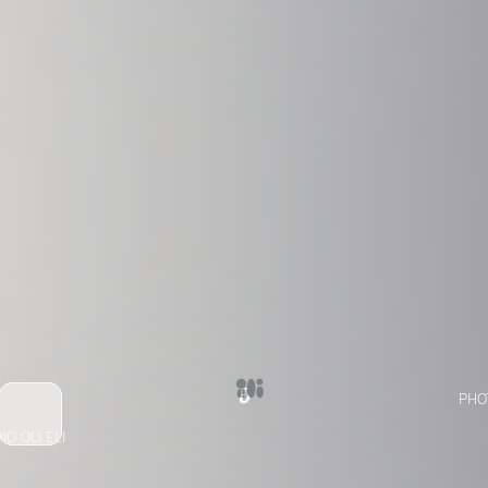
0
PHO
IO OLI ELI