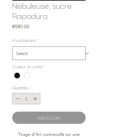
Nébuleuse, sucre
Rapadura
Price
€580.00
Encadrement
*
Couleur du cadre
*
Quantity
*
Add to Cart
Tirage d'Art contrecollé sur une