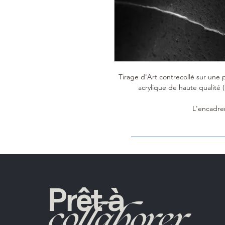
Tirage d'Art contrecollé sur une
acrylique de haute qualité (
L'encadre
Prêt à
collaborer