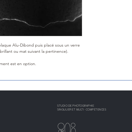
réception par le client)
métroplitaine ou sous 25
 plaque Alu-Dibond puis placé sous un verre
brillant ou mat suivant la pertinence).
ment est en option.
STUDIO DE PHOTOGRAPHIE
SINGULIER ET MULTI-COMPÉTENCES