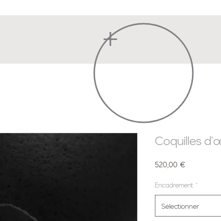
+
Coquilles d'
Prix
520,00 €
Encadrement
*
Sélectionner