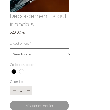
Débordement, stout
irlandais
Prix
520,00 €
Encadrement
*
Couleur du cadre
*
Quantité
*
Ajouter au panier