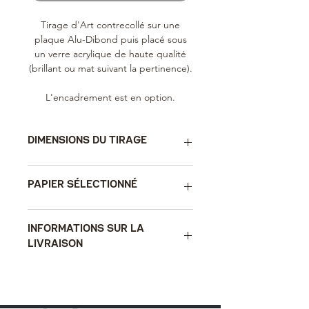
Tirage d'Art contrecollé sur une
plaque Alu-Dibond puis placé sous
un verre acrylique de haute qualité
(brillant ou mat suivant la pertinence).
L'encadrement est en option.
DIMENSIONS DU TIRAGE
Pour des raisons de résolution optimale, le
PAPIER SÉLECTIONNÉ
tirage d'Art mesure 50x35 cm (hors
encadrement).
Le papier qui est choisi avec soins, Fuji
INFORMATIONS SUR LA
Crystal Professional Archive Maxima
LIVRAISON
(220g/m2), garantit l'excellence du rendu
et la longévité du tirage dans le temps.
Le délai de livraison (de la validation de la
commande à la réception par le client)
est de 20 jours environ en France