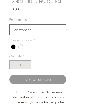
Doigt du Dieu du lait
Prix
520,00 €
Encadrement
*
Couleur du cadre
*
Quantité
*
Ajouter au panier
Tirage d'Art contrecollé sur une
plaque Alu-Dibond puis placé sous
un verre acrylique de haute qualité