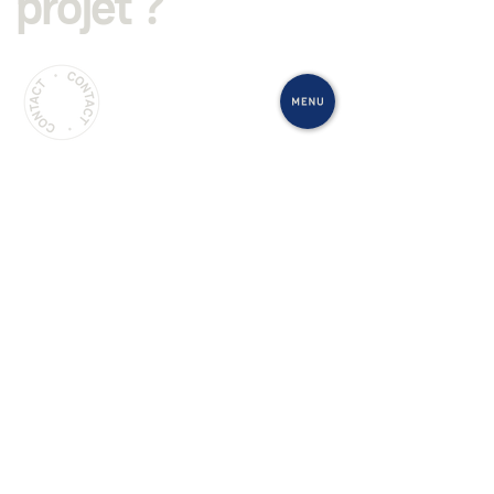
projet ?
STUDIO DE PHOTOGRAPHIE
SINGULIER ET MULTI-COMPÉTENCES
EN VOIR PLUS
In
Bē
ENVOYER UN MAIL