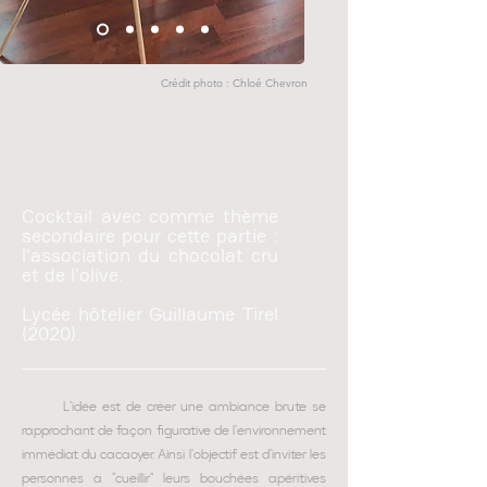
Crédit photo : Chloé Chevron
Cocktail avec comme thème
secondaire pour cette partie :
l'association du chocolat cru
et de l'olive.
Lycée hôtelier Guillaume Tirel
(2020).
L'idée est de créer une ambiance brute se
rapprochant de façon figurative de l'environnement
immédiat du cacaoyer. Ainsi l'objectif est d'inviter les
personnes à "cueillir" leurs bouchées apéritives