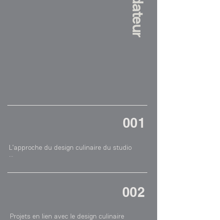
001
L'approche du design culinaire du studio

"Je me sers du design culinaire de manière 
ponctuelle et pragmatique, là où le projet 
l'exige de façon judicieuse. C'est à dire, pour 
un ou plusieurs éléments d'accompagnement 
de produit qui nécessitent une attention 
002
particulière, en vu de créer une ambiance 
encore plus exclusive."
Projets en lien avec le design culinaire
