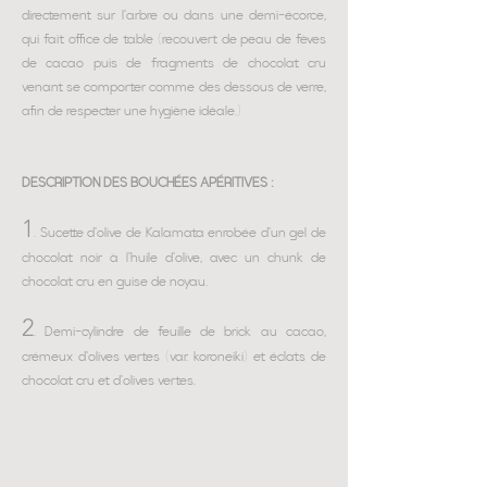
directement sur l'arbre ou dans une demi-écorce,
qui fait office de table (recouvert de peau de fèves
de cacao puis de fragments de chocolat cru
venant se comporter comme des dessous de verre,
afin de respecter une hygiène idéale.)
DESCRIPTION DES BOUCHÉES APÉRITIVES :
1
.
Sucette d'olive de Kalamata enrobée d'un gel de
chocolat noir à l'huile d'olive, avec un chunk de
chocolat cru en guise de noyau.
2
.
Demi-cylindre de feuille de brick au cacao,
crémeux d'olives vertes (var. koroneiki) et éclats de
chocolat cru et d'olives vertes.