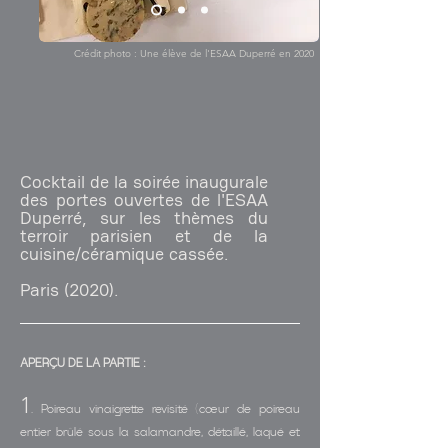
Crédit photo : Une élève de l'ESAA Duperré en 2020
Cocktail de la soirée inaugurale
des portes ouvertes de l'ESAA
Duperré, sur les thèmes du
terroir parisien et de la
cuisine/céramique cassée.
Paris (2020).
APERÇU DE LA PARTIE :
1
.
Poireau vinaigrette revisité (cœur de poireau
entier brûlé sous la salamandre, détaillé, laqué et