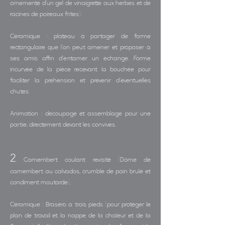
ornementé d'un gel de vinaigrette aux herbes et de
racines de poireaux frites).
Céramique : plateau à partager de forme
rectangulaire que l'on peut amener et proposer à
ses amis affin d'entamer un échange. Forme
incurvée de la pièce recevant la bouchée pour
faciliter la préhension et prévenir d'éventuelles
chutes.
Animation : découpage et assemblage pour une
partie, directement devant les convives.
2
.
Camembert coulant revisité (Dôme de
camembert au calvados, crumble de pain brulé et
condiment moutarde).
Céramique : Braséro à trois pieds (pour protéger le
plan de travail et la nappe de la chaleur et de la